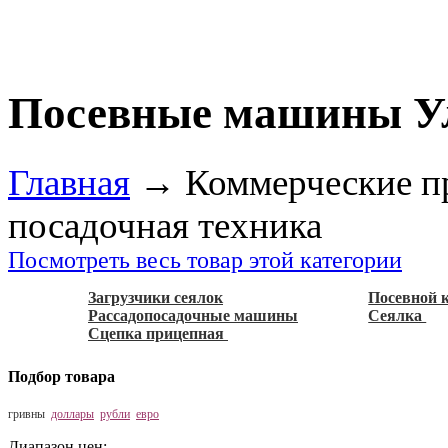
Посевные машины У
Главная
→
Коммерческие п
посадочная техника
Посмотреть весь товар этой категории
Загрузчики сеялок
Посевной 
Рассадопосадочные машины
Сеялка
Сцепка прицепная
Подбор товара
гривны
доллары
рубли
евро
Диапазон цен: