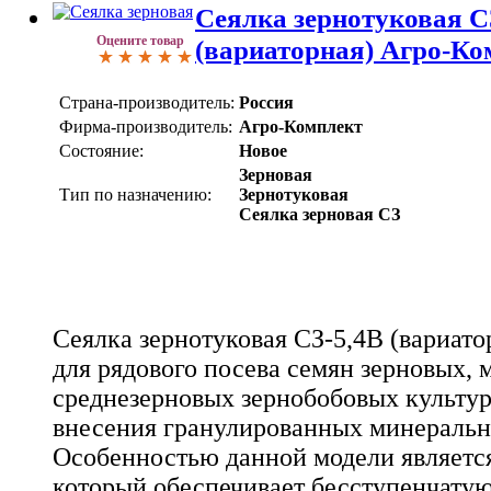
Сеялка зернотуковая С
Оцените товар
(вариаторная) Агро-Ко
Страна-производитель:
Россия
Фирма-производитель:
Агро-Комплект
Состояние:
Новое
Зерновая
Тип по назначению:
Зернотуковая
Сеялка зерновая СЗ
Сеялка зернотуковая СЗ-5,4В (вариато
для рядового посева семян зерновых, 
среднезерновых зернобобовых культур,
внесения гранулированных минеральн
Особенностью данной модели является
который обеспечивает бесступенчату