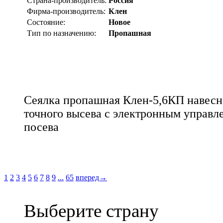
Страна-производитель:
Россия
Фирма-производитель:
Клен
Состояние:
Новое
Тип по назначению:
Пропашная
Сеялка пропашная Клен-5,6КП навесн
точного высева с электронным управл
посева
1
2
3
4
5
6
7
8
9
...
65
вперед→
Выберите страну