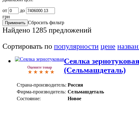
от
до
грн
Сбросить фильтр
Найдено
1285
предложений
Сортировать по
популярности
цене
назва
Сеялка зернотуковая
Оцените товар
(Сельмашдеталь)
Страна-производитель:
Россия
Фирма-производитель:
Сельмашдеталь
Состояние:
Новое