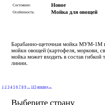
Новое
Состояние:
Мойка для овощей
Особенность:
Барабанно-щеточная мойка МУМ-1М пр
мойки овощей (картофеля, моркови, с
мойка может входить в состав гибкой
линии.
1
2
3
4
5
6
7
8
9
...
115
вперед→
Выберите страну