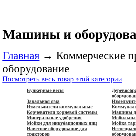
Машины и оборудова
Главная
→
Коммерческие п
оборудование
Посмотреть весь товар этой категории
Бункерные весы
Деревооб
оборудова
Завальная яма
Измельчит
Измельчители коммунальные
Коммуналь
Корчеватели корневой системы
Машины дл
Минеральные удобрения
Мобильны
Мойки для инкубационных яиц
Мойка та
Навесное оборудование для
Неспециал
тракторов
оборудова