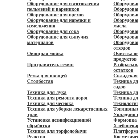
Оборудование для изготовления
Оборудова
пельменей и вареников
Оборудова
Оборудование для орехов
Оборудова
Оборудование для нарезки и
Оборудова
измельчения
масла
Оборудование для сока
Оборудова
Оборудование для сыпучих
Оборудова
материалов
Оборудова
отходов
Овощная мойка
Очистка ов
продуктов
Протравитель семян
Разбрасыв
остатков
Резка для овощей
Складская
Столбостав
Техника д
садов
Техника для лука
Техника д
Техника для ремонта дорог
Техника дл
Техника для чеснока
Технологи
Техника для уборки лекарственных
Топливные
трав
Укладчик 
Установка дезинфекционной
Формовка 
обработки
Хлебопека
Техника для торфодобычи
Платформа
Реактор
Косметиче