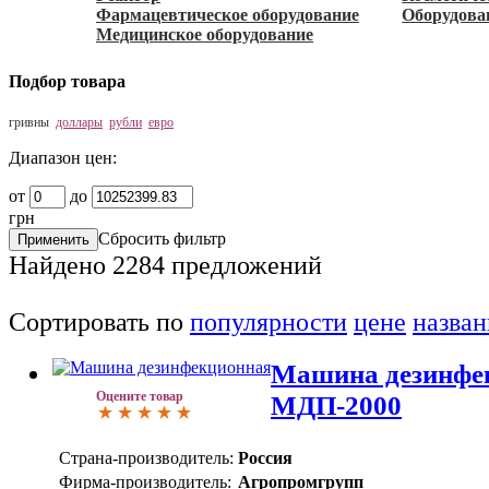
Фармацевтическое оборудование
Оборудова
Медицинское оборудование
Подбор товара
гривны
доллары
рубли
евро
Диапазон цен:
от
до
грн
Сбросить фильтр
Найдено
2284
предложений
Сортировать по
популярности
цене
назва
Машина дезинфе
Оцените товар
МДП-2000
Страна-производитель:
Россия
Фирма-производитель:
Агропромгрупп