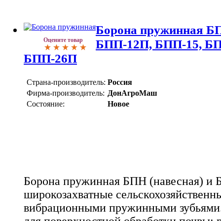
Борона пружинная Б
Оцените товар
БПП-12П, БПП-15, БП
БПП-26П
Страна-производитель:
Россия
Фирма-производитель:
ДонАгроМаш
Состояние:
Новое
Борона пружинная БПН (навесная) и Б
широкозахватные сельскохозяйственны
вибрационными пружинными зубьями.
для поверхностной обработки почвы: 