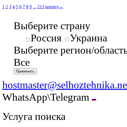
1
2
3
4
5
6
7
8
9
...
213
вперед→
Выберите страну
Россия
Украина
Выберите регион/област
Все
hostmaster@selhoztehnika.ne
WhatsApp\Telegram
Услуга поиска