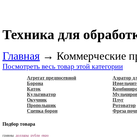
Техника для обработ
Главная
→
Коммерческие п
Посмотреть весь товар этой категории
Агрегат предпосевной
Аэратор д
Борона
Измельчит
Каток
Комбиниро
Культиватор
Мульчиров
Окучник
Плуг
Пропольщик
Ротоватор
Сцепка борон
Фреза поч
Подбор товара
гривны
доллары
рубли
евро