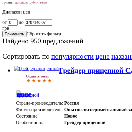
гривны
доллары
рубли
евро
Диапазон цен:
от
до
грн
Сбросить фильтр
Найдено
950
предложений
Сортировать по
популярности
цене
назва
Грейдер прицепной СД
Оцените товар
Страна-производитель:
Россия
Фирма-производитель:
Опытно-экспериментальный за
Состояние:
Новое
Особенность:
Грейдер прицепной