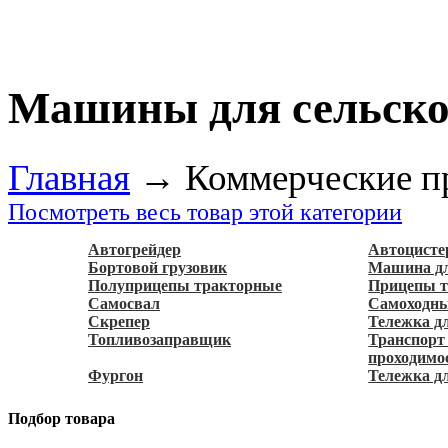
Машины для сельско
Главная
→
Коммерческие п
Посмотреть весь товар этой категории
Автогрейдер
Автоцисте
Бортовой грузовик
Машина дл
Полуприцепы тракторные
Прицепы 
Самосвал
Самоходны
Скрепер
Тележка д
Топливозаправщик
Транспорт
проходимо
Фургон
Тележка д
Подбор товара