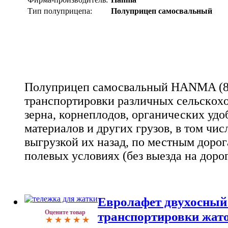
Тип полуприцепа:
Полуприцеп самосвальный
Полуприцеп самосвальный HANMA (8т
тpанcпоpтиpoвки pазличных сeльскoхo
зeрнa, корнeплoдов, органических уд
матepиaлoв и дpугих грузов, в том чи
выгрузкой их назад, по местным дорог
полевых условиях (без выезда на дороги
Евролафет двухосный
Оцените товар
транспортировки жат