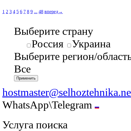
1
2
3
4
5
6
7
8
9
...
48
вперед→
Выберите страну
Россия
Украина
Выберите регион/област
Все
hostmaster@selhoztehnika.ne
WhatsApp\Telegram
Услуга поиска