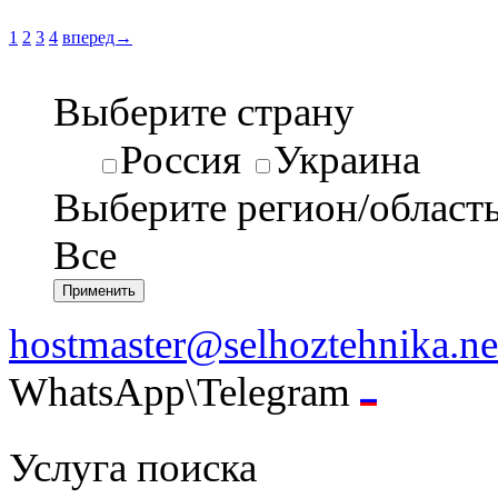
1
2
3
4
вперед→
Выберите страну
Россия
Украина
Выберите регион/област
Все
hostmaster@selhoztehnika.ne
WhatsApp\Telegram
Услуга поиска