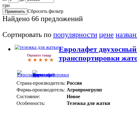
грн
Сбросить фильтр
Найдено
66
предложений
Сортировать по
популярности
цене
назва
Евролафет двухосный
Оцените товар
транспортировки жат
Страна-производитель:
Россия
Фирма-производитель:
Агропромгрупп
Состояние:
Новое
Особенность:
Тележка для жатки