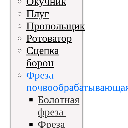
Окучник
Плуг
Пропольщик
Ротоватор
Сцепка
борон
Фреза
почвообрабатывающа
Болотная
фреза
Фреза