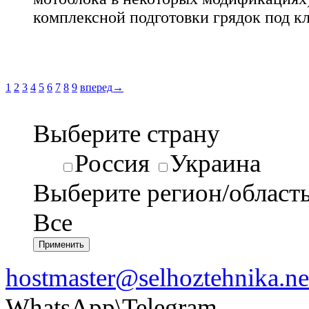
комплексной подготовки грядок под к
1
2
3
4
5
6
7
8
9
вперед→
Выберите страну
Россия
Украина
Выберите регион/област
Все
hostmaster@selhoztehnika.ne
WhatsApp\Telegram