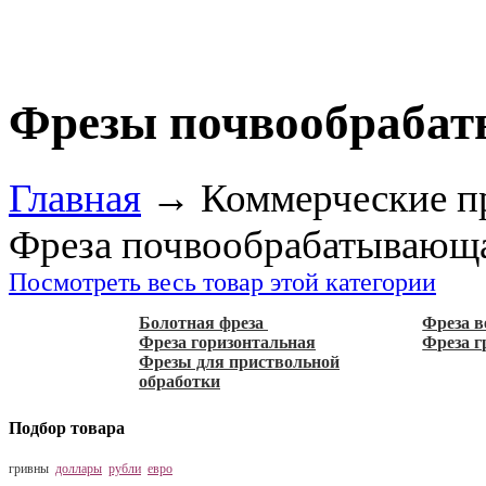
Фрезы почвообраба
Главная
→
Коммерческие п
Фреза почвообрабатывающ
Посмотреть весь товар этой категории
Болотная фреза
Фреза в
Фреза горизонтальная
Фреза 
Фрезы для приствольной
обработки
Подбор товара
гривны
доллары
рубли
евро