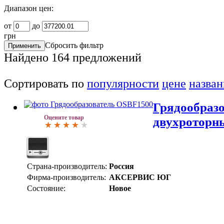
Диапазон цен:
от
до
грн
Сбросить фильтр
Найдено
164
предложений
Сортировать по
популярности
цене
назва
Грядообраз
Оцените товар
двухроторн
Страна-производитель:
Россия
Фирма-производитель:
АКСЕРВИС ЮГ
Состояние:
Новое