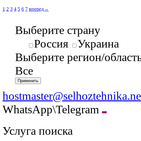
1
2
3
4
5
6
7
вперед→
Выберите страну
Россия
Украина
Выберите регион/област
Все
hostmaster@selhoztehnika.ne
WhatsApp\Telegram
Услуга поиска