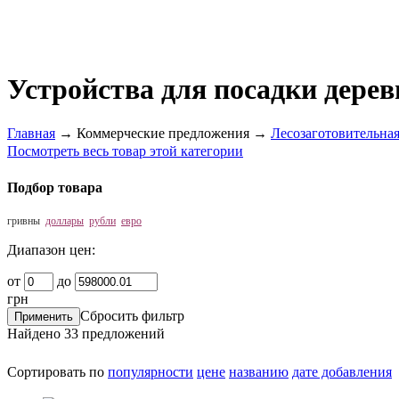
Устройства для посадки дерев
Главная
→
Коммерческие предложения
→
Лесозаготовительная
Посмотреть весь товар этой категории
Подбор товара
гривны
доллары
рубли
евро
Диапазон цен:
от
до
грн
Сбросить фильтр
Найдено
33
предложений
Сортировать по
популярности
цене
названию
дате добавления