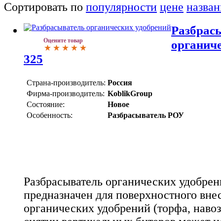
Сортировать по
популярности
цене
назва
Разбрас
Оцените товар
органиче
325
Страна-производитель:
Россия
Фирма-производитель:
KoblikGroup
Состояние:
Новое
Особенность:
Разбрасыватель РОУ
Разбрасыватель органических удобрен
предназначен для поверхностного вне
органических удобрений (торфа, навоза