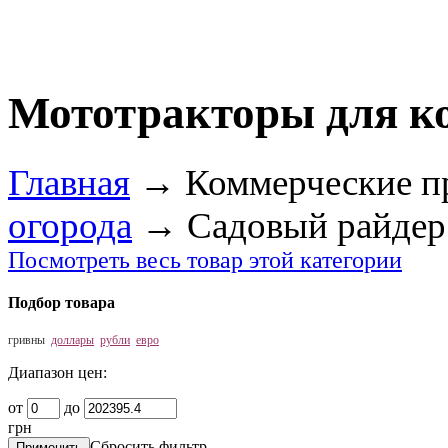
Мототракторы для к
Главная
→
Коммерческие п
огорода
→
Садовый райдер
Посмотреть весь товар этой категории
Подбор товара
гривны
доллары
рубли
евро
Диапазон цен:
от
до
грн
Сбросить фильтр