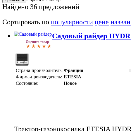
Найдено
36
предложений
Сортировать по
популярности
цене
назва
Садовый райдер HYD
Оцените товар
Страна-производитель:
Франция
Фирма-производитель:
ETESIA
Состояние:
Новое
Трактор-газонокосилка ETESIA HYD