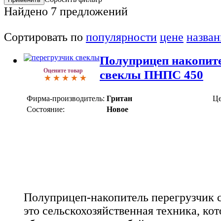
Найдено
7
предложений
Сортировать по
популярности
цене
назва
Полуприцеп накопите
Оцените товар
свеклы ПНПС 450
Фирма-производитель:
Гритан
Це
Состояние:
Новое
Полуприцеп-накопитель перегрузчик 
это сельскохозяйственная техника, кот