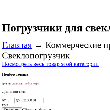
Погрузчики для све
Главная
→
Коммерческие п
Свеклопогрузчик
Посмотреть весь товар этой категории
Подбор товара
гривны
доллары
рубли
евро
Диапазон цен:
от
до
грн
Сбросить фильтр