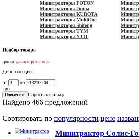
Минитракторы FOTON
Минитр
Минитракторы Jinma
Минитра
Минитракторы KUBOTA
Минитр
Минитракторы MultiOne
Минитр
Минитракторы Shifeng
Минитра
Минитракторы TYM
Минит
Минитракторы YTO
Минитр
Подбор товара
гривны
доллары
рубли
евро
Диапазон цен:
от
до
грн
Сбросить фильтр
Найдено
466
предложений
Сортировать по
популярности
цене
назва
Минитрактор Солис-Го