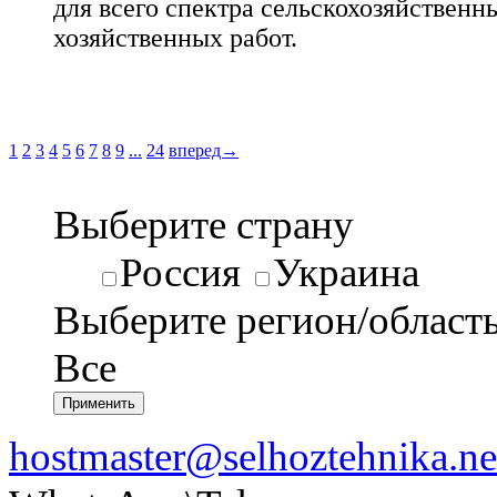
для всего спектра сельскохозяйственн
хозяйственных работ.
1
2
3
4
5
6
7
8
9
...
24
вперед→
Выберите страну
Россия
Украина
Выберите регион/област
Все
hostmaster@selhoztehnika.ne