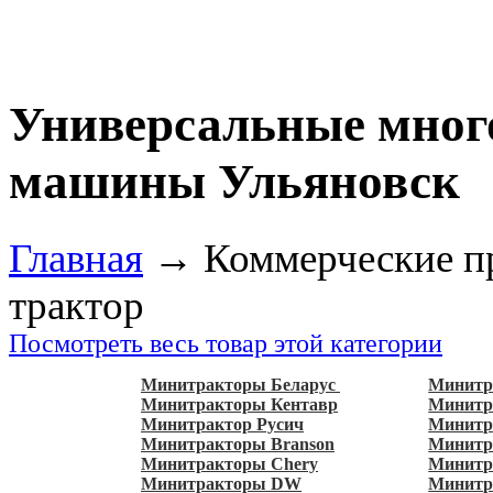
Универсальные мног
машины Ульяновск
Главная
→
Коммерческие п
трактор
Посмотреть весь товар этой категории
Минитракторы Беларус
Минитр
Минитракторы Кентавр
Минитр
Минитрактор Русич
Минитр
Минитракторы Branson
Минит
Минитракторы Chery
Минитр
Минитракторы DW
Минитр