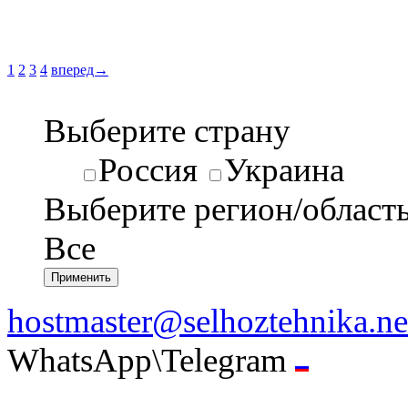
1
2
3
4
вперед→
Выберите страну
Россия
Украина
Выберите регион/област
Все
hostmaster@selhoztehnika.ne
WhatsApp\Telegram