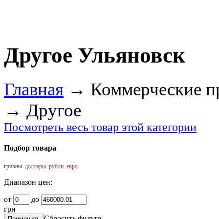
Другое Ульяновск
Главная
→
Коммерческие п
→
Другое
Посмотреть весь товар этой категории
Подбор товара
гривны
доллары
рубли
евро
Диапазон цен:
от
до
грн
Сбросить фильтр