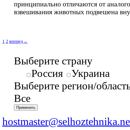
принципиально отличаются от аналогов
взвешивания животных подвешена вну
1
2
вперед→
Выберите страну
Россия
Украина
Выберите регион/област
Все
hostmaster@selhoztehnika.ne