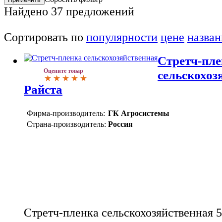
Найдено
37
предложений
Сортировать по
популярности
цене
назва
Стретч-пле
Оцените товар
сельскохоз
Райста
Фирма-производитель:
ГК Агросистемы
Страна-производитель:
Россия
Стретч-пленка сельскохозяйственная 5