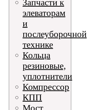
Запчасти к
элеваторам
и
послеуборочной
технике
Кольца
резиновые,
уплотнители
Компрессор
КПП
Мост