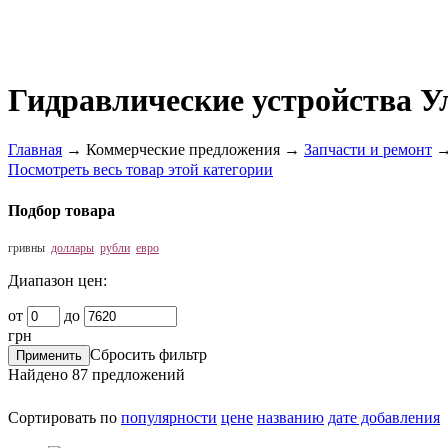
Гидравлические устройства У
Главная
→
Коммерческие предложения
→
Запчасти и ремонт
Посмотреть весь товар этой категории
Подбор товара
гривны
доллары
рубли
евро
Диапазон цен:
от
до
грн
Сбросить фильтр
Найдено
87
предложений
Сортировать по
популярности
цене
названию
дате добавления