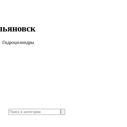
льяновск
→
Гидроцилиндры