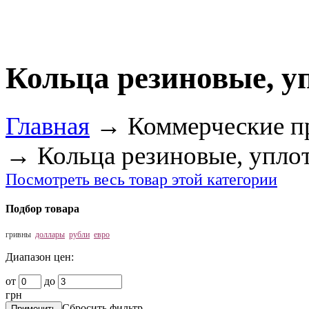
Кольца резиновые, у
Главная
→
Коммерческие п
→
Кольца резиновые, упло
Посмотреть весь товар этой категории
Подбор товара
гривны
доллары
рубли
евро
Диапазон цен:
от
до
грн
Сбросить фильтр