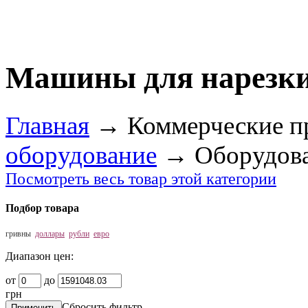
Машины для нарезки
Главная
→
Коммерческие п
оборудование
→
Оборудова
Посмотреть весь товар этой категории
Подбор товара
гривны
доллары
рубли
евро
Диапазон цен:
от
до
грн
Сбросить фильтр