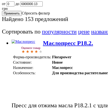
от
до
грн
Сбросить фильтр
Найдено
153
предложений
Сортировать по
популярности
цене
назва
Маслопресс Р18.2.
Оцените товар
Фирма-производитель:
Florapower
Состояние:
Новое
Назначение:
Маслопресс
Особенность:
Для производства растительног
Пресс для отжима масла P18.2.1 с удл